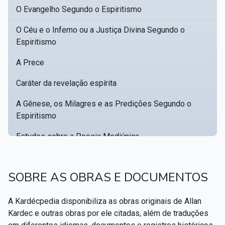
O Evangelho Segundo o Espiritismo
O Céu e o Inferno ou a Justiça Divina Segundo o
Espiritismo
A Prece
Caráter da revelação espírita
A Gênese, os Milagres e as Predições Segundo o
Espiritismo
Estudos sobre a Poesia Mediúnica
Catálogo racional de obras para se fundar uma
▸
biblioteca espírita
SOBRE AS OBRAS E DOCUMENTOS
Obras Póstumas de Allan Kardec
A Kardécpedia disponibiliza as obras originais de Allan
Hippolyte Léon Denizard Rivail
▸
Kardec e outras obras por ele citadas, além de traduções