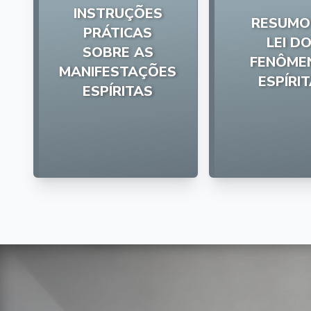
INSTRUÇÕES
RESUMO
PRÁTICAS
LEI D
SOBRE AS
FENÔME
MANIFESTAÇÕES
ESPÍRI
ESPÍRITAS