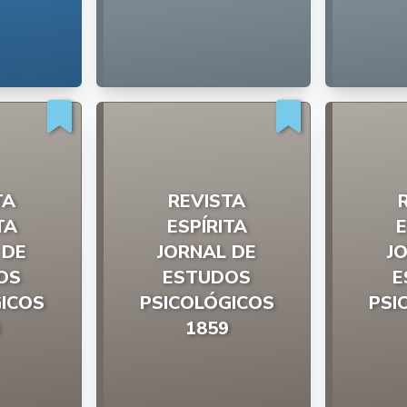
TA
REVISTA
TA
ESPÍRITA
E
 DE
JORNAL DE
J
OS
ESTUDOS
E
ICOS
PSICOLÓGICOS
PSI
1859