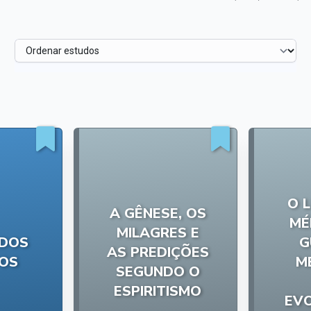
O 
A GÊNESE, OS
MÉ
MILAGRES E
 DOS
G
AS PREDIÇÕES
TOS
M
SEGUNDO O
ESPIRITISMO
EV