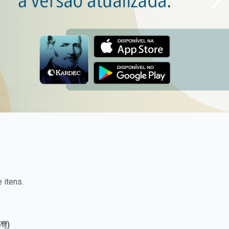
 itens.
灣)