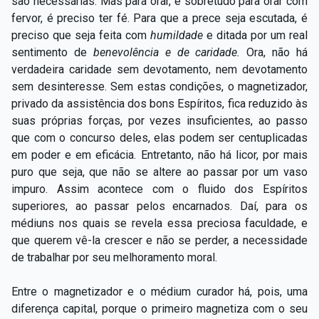
são necessárias. Mas para orar, e sobretudo para orar com
fervor, é preciso ter fé. Para que a prece seja escutada, é
preciso que seja feita com
humildade
e ditada por um real
sentimento de
benevolência e de caridade.
Ora, não há
verdadeira caridade sem devotamento, nem devotamento
sem desinteresse. Sem estas condições, o magnetizador,
privado da assistência dos bons Espíritos, fica reduzido às
suas próprias forças, por vezes insuficientes, ao passo
que com o concurso deles, elas podem ser centuplicadas
em poder e em eficácia. Entretanto, não há licor, por mais
puro que seja, que não se altere ao passar por um vaso
impuro. Assim acontece com o fluido dos Espíritos
superiores, ao passar pelos encarnados. Daí, para os
médiuns nos quais se revela essa preciosa faculdade, e
que querem vê-la crescer e não se perder, a necessidade
de trabalhar por seu melhoramento moral.
Entre o magnetizador e o médium curador há, pois, uma
diferença capital, porque o primeiro magnetiza com o seu