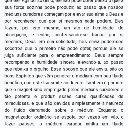
que ele. Agindo sozinho, ele não pode obter senão o que a
sua força sozinha pode produzir, ao passo que nossos
médiuns curadores começam por elevar sua alma a Deus e
por reconhecer que por si mesmos nada podem. Eles
fazem, por isto mesmo, um ato de humildade, de
abnegação, e então, confessando-se fracos por si
mesmos, Deus, em sua solicitude, lhes envia poderosos
socorros que o primeiro não pode obter, porque ele se
julga suficiente para o empreendimento. Deus sempre
recompensa a humildade sincera, elevando-a, ao passo
que rebaixa o orgulho. Esse socorro que ele envia, são os
bons Espíritos que vêm penetrar o médium com seu fluido
benéfico, que este transmite ao doente. Também é por isto
que o magnetismo empregado pelos médiuns curadores é
tão potente e produz essas curas qualificadas de
miraculosas, e que são devidas simplesmente à natureza
do fluido derramado sobre o médium. Enquanto o
magnetizador ordinário se esgota, por vezes em vão, a
fazer passes, o médium curador infiltra um fluido