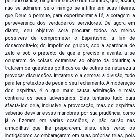
período da luta, da guerra surda e dos conflitos; que, assim,
não se admirem se o inimigo se infiltra em suas fileiras;
que Deus o permite, para experimentar a fé, a coragem, a
perseverança dos verdadeiros servidores. De agora em
diante, seu objetivo será procurar todos os meios
possíveis de comprometer o Espiritismo, a fim de
desacreditá-lo; de impelir os grupos, sob a aparência de
zelo e sob o pretexto de que é preciso ir avante; a se
ocuparem de coisas estranhas ao objeto da doutrina; a
tratarem de questões políticas ou de outras de natureza a
provocar discussões irritantes e a semear a divisão, tudo
para ter pretextos de pedir o seu fechamento. A moderação
dos espíritas é o que mais causa admiração e mais
contraria os seus adversários. Eles tentarão tudo para
afastá-los dela, inclusive a provocação, mas os espíritas
saberão desviar essas manobras por sua prudência, como
já o fizeram em várias ocasiões, e não cairão nas
armadilhas que lhe prepararem; aliás, eles verão os
instigadores se embaraçarem em suas próprias teias, pois