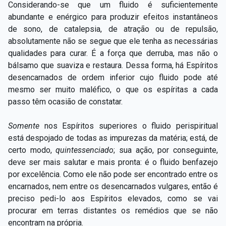
Considerando-se que um fluido é suficientemente
abundante e enérgico para produzir efeitos instantâneos
de sono, de catalepsia, de atração ou de repulsão,
absolutamente não se segue que ele tenha as necessárias
qualidades para curar. É a força que derruba, mas não o
bálsamo que suaviza
e restaura. Dessa forma, há Espíritos
desencarnados de ordem inferior cujo fluido pode até
mesmo ser muito maléfico, o que os espíritas a cada
passo têm ocasião de constatar.
Somente
nos Espíritos superiores o fluido perispiritual
está despojado de todas as impurezas da matéria; está, de
certo modo,
quintessenciado
;
sua ação, por conseguinte,
deve ser mais salutar e mais pronta: é o fluido benfazejo
por excelência. Como ele não pode ser encontrado entre os
encarnados, nem entre os desencarnados vulgares, então é
preciso pedi-lo aos Espíritos elevados, como se vai
procurar em
terras distantes os remédios que se não
encontram na própria.