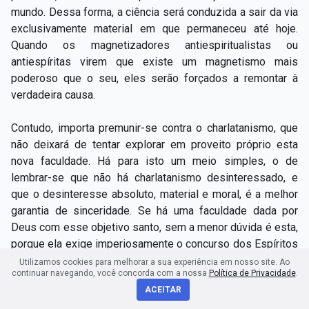
mundo. Dessa forma, a ciência será conduzida a sair da via
exclusivamente material em que permaneceu até hoje.
Quando os magnetizadores antiespiritualistas ou
antiespíritas virem que existe um magnetismo mais
poderoso que o seu, eles serão forçados a remontar à
verdadeira causa.
Contudo, importa premunir-se contra o charlatanismo, que
não deixará de tentar explorar em proveito próprio esta
nova faculdade. Há para isto um meio simples, o de
lembrar-se que não há charlatanismo desinteressado, e
que o desinteresse absoluto, material e moral, é a melhor
garantia de sinceridade. Se há uma faculdade dada por
Deus com esse objetivo santo, sem a menor dúvida é esta,
porque ela exige imperiosamente o concurso dos Espíritos
superiores, e esse concurso não pode ser adquirido pelo
Utilizamos cookies para melhorar a sua experiência em nosso site. Ao
continuar navegando, você concorda com a nossa
Política de Privacidade
.
charlatanismo. É para que se fique bem conscientizado
ACEITAR
quanto à natureza toda especial desta faculdade que a