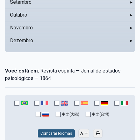
Setembro
▸
Outubro
▸
Novembro
▸
Dezembro
▸
Você está em:
Revista espírita — Jornal de estudos
psicológicos — 1864
中文(大陆)
中文(台灣)
Comparar Idiomas