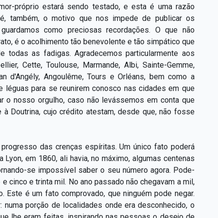
 amor-próprio estará sendo testado, e esta é uma razão
; é, também, o motivo que nos impede de publicar os
 guardamos como preciosas recordações. O que não
ato, é o acolhimento tão benevolente e tão simpático que
de todas as fadigas. Agradecemos particularmente aos
ellier, Cette, Toulouse, Marmande, Albi, Sainte-Gemme,
ean d'Angély, Angoulême, Tours e Orléans, bem como a
te léguas para se reunirem conosco nas cidades em que
tar o nosso orgulho, caso não levássemos em conta que
à Doutrina, cujo crédito atestam, desde que, não fosse
 progresso das crenças espíritas. Um único fato poderá
a Lyon, em 1860, ali havia, no máximo, algumas centenas
 tornando-se impossível saber o seu número agora. Pode-
 e cinco e trinta mil. No ano passado não chegavam a mil,
. Este é um fato comprovado, que ninguém pode negar.
: numa porção de localidades onde era desconhecido, o
ue lhe eram feitas, inspirando nas pessoas o desejo de