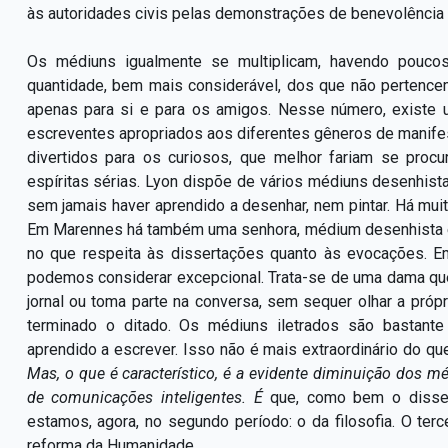
às autoridades civis pelas demonstrações de benevolência 
Os médiuns igualmente se multiplicam, havendo pouco
quantidade, bem mais considerável, dos que não pertenc
apenas para si e para os amigos. Nesse número, existe 
escreventes apropriados aos diferentes gêneros de manif
divertidos para os curiosos, que melhor fariam se proc
espíritas sérias. Lyon dispõe de vários médiuns desenhistas
sem jamais haver aprendido a desenhar, nem pintar. Há mui
Em Marennes há também uma senhora, médium desenhista e
no que respeita às dissertações quanto às evocações. 
podemos considerar excepcional. Trata-se de uma dama qu
jornal ou toma parte na conversa, sem sequer olhar a próp
terminado o ditado. Os médiuns iletrados são bastan
aprendido a escrever. Isso não é mais extraordinário do 
Mas, o que é característico, é a evidente diminuição dos mé
de comunicações inteligentes. É
que, como bem o disser
estamos, agora, no segundo período: o da filosofia. O ter
reforma da Humanidade.