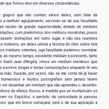
de que fomos alvo em diversas circunstâncias.
s grupos que não contem vários deles, sem falar da
em a nenhum agrupamento, servindo-se de sua faculdade
um núcleo de grande superioridade, dotado de médiuns
estações,
com predomínio dos médiuns moralistas,
pouco
urassem distrações em outro lugar, e não nas reuniões
 notáveis; um deles utiliza a técnica do óleo sobre tela
tos médiuns videntes, cuja faculdade pudemos constatar.
, ao mesmo tempo, excelente médium escrevente, tanto
Em Saint-Jean d'Angély vimos um médium mecânico que
e escreve longas e belas comunicações enquanto lê seu
ria mão. Sucede, por vezes, não se dar conta de já haver
te numerosos e muitos psicografam sem jamais terem
que ver desenhar um médium que não aprendeu o desenho.
diuns de efeitos físicos, à medida que se multiplicam os
am os Espíritos, o período da curiosidade já passou;
ceiro, que em breve começará, será o de sua aplicação à