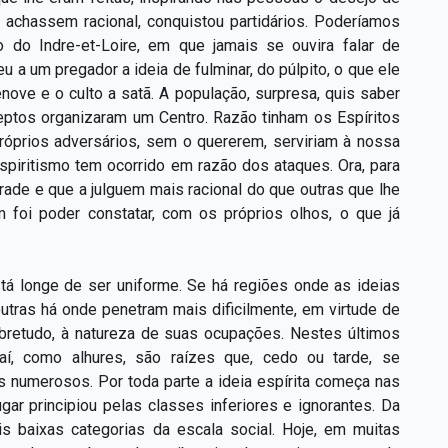
achassem racional, conquistou partidários. Poderíamos
o do Indre-et-Loire, em que jamais se ouvira falar de
u a um pregador a ideia de fulminar, do púlpito, o que ele
nove e o culto a satã. A população, surpresa, quis saber
adeptos organizaram um Centro. Razão tinham os Espíritos
róprios adversários, sem o quererem, serviriam à nossa
spiritismo tem ocorrido em razão dos ataques. Ora, para
rade e que a julguem mais racional do que outras que lhe
foi poder constatar, com os próprios olhos, o que já
stá longe de ser uniforme. Se há regiões onde as ideias
tras há onde penetram mais dificilmente, em virtude de
sobretudo, à natureza de suas ocupações. Nestes últimos
 aí, como alhures, são raízes que, cedo ou tarde, se
s numerosos. Por toda parte a ideia espírita começa nas
ar principiou pelas classes inferiores e ignorantes. Da
 baixas categorias da escala social. Hoje, em muitas