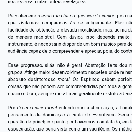
nos reserva muitas outras revelações.
Reconhecemos essa
marcha progressiva do ensino
pela n
que visitamos, comparadas às de antigamente. Elas nã
facilidade de obtenção e elevada moralidade, mas, acima d
de maneira magistral. Sem dúvida isso depende muit
instrumento, é necessário dispor de um bom músico para de
audiência capaz de o compreender e apreciar, pois, do contrá
Esse progresso, aliás, não é geral. Abstração feita dos
grupos. Atinge maior desenvolvimento naqueles onde reinam
absoluto desinteresse
moral.
Os Espíritos sabem perfei
coisas que não podem ser compreendidas por toda a gente
ensino é bom, sempre moral, mas geralmente restrito a bana
Por
desinteresse moral
entendemos a abnegação, a humild
pensamento de dominação à custa do Espiritismo. Seria s
questão de princípio quanto por havermos constatado, em tod
especulação, que seria vista como um sacrilégio. Os médi