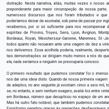
distração. Nesta narrativa, aliás, muitas vezes o nosso
preponderante para maior circunspeção de nossa parte
numerosos discursos que nos foram tributados e que
poderíamos deixar de assinalar, sob pena de passar por ingr
recebemos, por si só suficiente para nos recompensar 
espíritas de Provins, Troyes, Sens, Lyon, Avignon, Montp
Bordeaux, Royan, Mescherssur-Garonne, Marennes, St.-J
todos quanto não recuaram ante uma viagem de dez a vin
nos detivemos. Essa acolhida poderia, realmente, desper
tais demonstrações se dirigiam muito menos a nós do que 
ela, nada seríamos e ninguém se preocuparia conosco.
O primeiro resultado que pudemos constatar foi o imenso
nos dar uma ideia disto. Quando de nossa primeira viagem 
de adeptos; no ano seguinte já existiam cinco a seis mil,
se, no entanto, e sem nenhum exagero, avaliá-los entre vinte
em Bordeaux, número que decuplicou no espaço de um ano
Mas há outro fato notável, que também pudemos constatar
Espiritismo penetrou graças às pregações desfavoráveis q