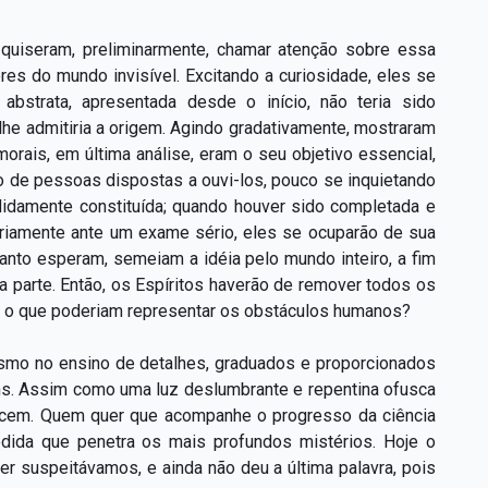
 quiseram, preliminarmente, chamar atenção sobre essa
s do mundo invisível. Excitando a curiosidade, eles se
abstrata, apresentada desde o início, não teria sido
he admitiria a origem. Agindo gradativamente, mostraram
orais, em última análise, eram o seu objetivo essencial,
o de pessoas dispostas a ouvi-los, pouco se inquietando
solidamente constituída; quando houver sido completada e
iariamente ante um exame sério, eles se ocuparão de sua
nto esperam, semeiam a idéia pelo mundo inteiro, a fim
a parte. Então, os Espíritos haverão de remover todos os
s, o que poderiam representar os obstáculos humanos?
esmo no ensino de detalhes, graduados e proporcionados
s. Assim como uma luz deslumbrante e repentina ofusca
recem. Quem quer que acompanhe o progresso da ciência
edida que penetra os mais profundos mistérios. Hoje o
er suspeitávamos, e ainda não deu a última palavra, pois