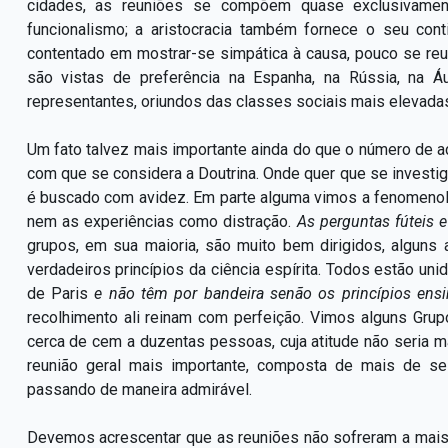
cidades, as reuniões se compõem quase exclusivamen
funcionalismo; a aristocracia também fornece o seu con
contentado em mostrar-se simpática à causa, pouco se re
são vistas de preferência na Espanha, na Rússia, na Áu
representantes, oriundos das classes sociais mais elevada
Um fato talvez mais importante ainda do que o número de 
com que se considera a Doutrina. Onde quer que se investi
é buscado com avidez. Em parte alguma vimos a fenomenolo
nem as experiências como distração.
As perguntas fúteis 
grupos, em sua maioria, são muito bem dirigidos, alguns
verdadeiros princípios da ciência espírita. Todos estão u
de Paris
e não têm por bandeira senão os princípios ens
recolhimento ali reinam com perfeição. Vimos alguns Grup
cerca de cem a duzentas pessoas, cuja atitude não seria ma
reunião geral mais importante, composta de mais de se
passando de maneira admirável.
Devemos acrescentar que as reuniões não sofreram a mais