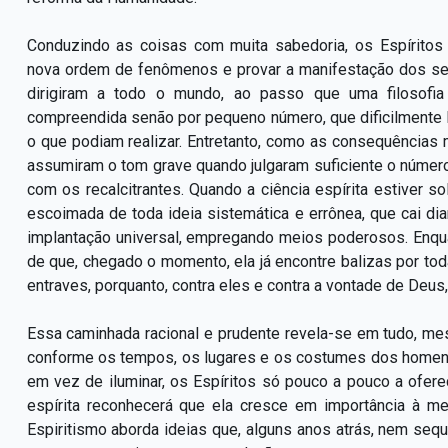
Conduzindo as coisas com muita sabedoria, os Espíritos
nova ordem de fenômenos e provar a manifestação dos sere
dirigiram a todo o mundo, ao passo que uma filosofia 
compreendida senão por pequeno número, que dificilmente l
o que podiam realizar. Entretanto, como as consequências m
assumiram o tom grave quando julgaram suficiente o númer
com os recalcitrantes. Quando a ciência espírita estiver 
escoimada de toda ideia sistemática e errônea, que cai d
implantação universal, empregando meios poderosos. Enqua
de que, chegado o momento, ela já encontre balizas por tod
entraves, porquanto, contra eles e contra a vontade de Deu
Essa caminhada racional e prudente revela-se em tudo, m
conforme os tempos, os lugares e os costumes dos homen
em vez de iluminar, os Espíritos só pouco a pouco a ofe
espírita reconhecerá que ela cresce em importância à m
Espiritismo aborda ideias que, alguns anos atrás, nem sequ