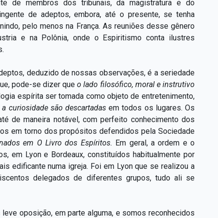
te de membros dos tribunais, da magistratura e do
tingente de adeptos, embora, até o presente, se tenha
unindo, pelo menos na França. As reuniões desse gênero
stria e na Polônia, onde o Espiritismo conta ilustres
s.
adeptos, deduzido de nossas observações, é a seriedade
gue, pode-se dizer que
o lado filosófico, moral e instrutivo
gia espírita ser tomada como objeto de entretenimento,
e a curiosidade são descartadas
em todos os lugares. Os
 até de maneira notável, com perfeito conhecimento dos
nidos em torno dos propósitos defendidos pela Sociedade
inados em O Livro dos Espíritos.
Em geral, a ordem e o
os, em Lyon e Bordeaux, constituídos habitualmente por
is edificante numa igreja. Foi em Lyon que se realizou a
iscentos delegados de diferentes grupos, tudo ali se
 leve oposição, em parte alguma, e somos reconhecidos