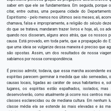
saber em que ele se fundamentava. Em seguida, porque o 
citar, entre outras, uma pequena cidade do Departament
Espiritismo - pelo menos nos últimos seis meses; ali, acorre
chamava, falsa e impropriamente, a religião do século deze
do que se tratava; mandaram trazer livros e hoje, ali, os 
quando nos disseram, alguns anos atrás, que os nossos p
causa. Está provado, em toda parte, que a propagação do E
que uma ideia se vulgarize dessa maneira é preciso que ag
são opostas. Assim, um dos resultados de nossa viagem 
sabíamos por nossa correspondência.
É preciso admitir, todavia, que essa marcha ascendente e
espíritas parecem germinar à medida que são semeadas, ou
causas locais, ligadas ao caráter de seus habitantes e, 
lugares, os espíritas estão espalhados, isolados; mas
desenvolverão, como atualmente já ocorre nos centros mai
classes esclarecidas ou de mediana cultura. Em nenhum lug
classe média ela se estende às mais elevadas e às mais