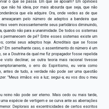
bservar o que se passa. Em que se apoiam? Em opiniões
 que não há ideia, por mais absurda que seja, que não
eponderância que ela adquire. Ora, onde vedes as de que
, ameaçaram pelo número de adeptos a bandeira que
entes veem incessantemente seus partidários diminuindo,
ria, quando não para a unanimidade. De todos os sistemas
tos permanecem de pé? Entre esses sistemas existe um
es; contai seus adeptos hoje. Acreditais que se fosse
tes? Em semelhante caso, o assentimento do número é um
, se a Doutrina da qual me fiz propagador fosse repelida
 visto declinar; se outra teoria mais racional tivesse
emptoriamente, o erro do Espiritismo, eu veria como
que, antes de tudo, a verdade não pode ser uma questão
izer: "Meus irmãos: eis a luz; segui-a; eu vos dou o meu
eu reino não pode ser eterno. Mais cedo ou mais tarde,
uma espécie de vertigem e se curva ante as aberrações
 menor. Deplorais as excentricidades de certos escritos