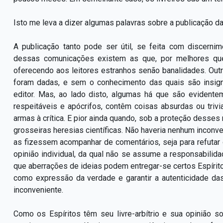
Isto me leva a dizer algumas palavras sobre a publicação 
A publicação tanto pode ser útil, se feita com discerni
dessas comunicações existem as que, por melhores qu
oferecendo aos leitores estranhos senão banalidades. Out
foram dadas, e sem o conhecimento das quais são insignif
editor. Mas, ao lado disto, algumas há que são evident
respeitáveis e apócrifos, contêm coisas absurdas ou trivi
armas à crítica. E pior ainda quando, sob a proteção dess
grosseiras heresias científicas. Não haveria nenhum incon
as fizessem acompanhar de comentários, seja para refutar
opinião individual, da qual não se assume a responsabilid
que aberrações de ideias podem entregar-se certos Espírit
como expressão da verdade e garantir a autenticidade da
inconveniente.
Como os Espíritos têm seu livre-arbítrio e sua opinião