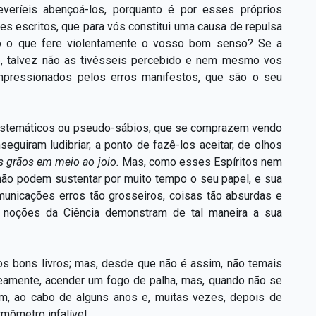
everíeis abençoá-los, porquanto é por esses próprios
s escritos, que para vós constitui uma causa de repulsa
ão o que fere violentamente o vosso bom senso? Se a
te, talvez não as tivésseis percebido e nem mesmo vos
impressionados pelos erros manifestos, que são o seu
sistemáticos ou pseudo-sábios, que se comprazem vendo
guiram ludibriar, a ponto de fazê-los aceitar, de olhos
s grãos em meio ao joio.
Mas, como esses Espíritos nem
não podem sustentar por muito tempo o seu papel, e sua
municações erros tão grosseiros, coisas tão absurdas e
s noções da Ciência demonstram de tal maneira a sua
dos bons livros; mas, desde que não é assim, não temais
neamente, acender um fogo de palha, mas, quando não se
m, ao cabo de alguns anos e, muitas vezes, depois de
mômetro infalível.