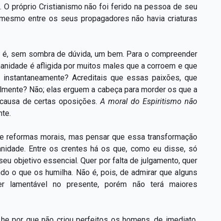
. O próprio Cristianismo não foi ferido na pessoa de seu
 mesmo entre os seus propagadores não havia criaturas
l é, sem sombra de dúvida, um bem. Para o compreender
manidade é afligida por muitos males que a corroem e que
a instantaneamente? Acreditais que essas paixões, que
ilmente? Não; elas erguem a cabeça para morder os que a
a causa de certas oposições.
A moral do Espiritismo não
nte.
de reformas morais, mas pensar que essa transformação
nidade. Entre os crentes há os que, como eu disse, só
u objetivo essencial. Quer por falta de julgamento, quer
ndo o que os humilha. Não é, pois, de admirar que alguns
r lamentável no presente, porém não terá maiores
he por que não criou perfeitos os homens, de imediato,