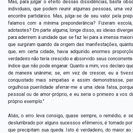
Mas, para julgar o efeito dessas dissidências, basta o
individuais, que podem reunir algumas pessoas, uma vez
encontre partidários. Mas, julga-se de seu valor pela pr
falamos com a mínima preponderância? Fizeram escola
adotastes? Em parte alguma; longe disso, as ideias diverg
para aderirem à unidade que se faz lei para a imensa maio
que surgiram quando da origem das manifestações, quan
que, em certa cidade, havia adquirido enormes proporçõ
verdadeiro não teria crescido e absorvido seus concorren
índice que não pode enganar. Quanto a mim, vos declaro que
de maneira unânime; se, em vez de crescer, eu a tivesse
conquistado mais simpatias e assim demonstrasse, per
orgulhosa puerilidade aferrar-me a uma ideia falsa, por
pessoal ou de amor-próprio, e eu seria o primeiro a vos d
próprio exemplo."
Aliás, o erro leva consigo, quase sempre, o remédio; e s
deslumbrado por alguns sucessos efêmeros, é tomado por 
que precipitam sua queda. Isto é verdadeiro, do maior ao