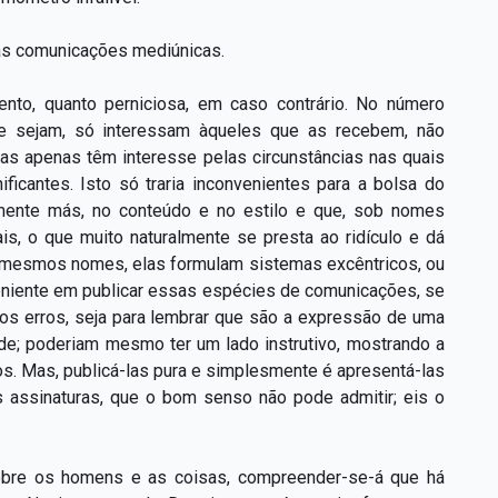
das comunicações mediúnicas.
mento, quanto perniciosa, em caso contrário. No número
e sejam, só interessam àqueles que as recebem, não
ras apenas têm interesse pelas circunstâncias nas quais
icantes. Isto só traria inconvenientes para a bolsa do
emente más, no conteúdo e no estilo e que, sob nomes
ais, o que muito naturalmente se presta ao ridículo e dá
es mesmos nomes, elas formulam sistemas excêntricos, ou
veniente em publicar essas espécies de comunicações, se
 os erros, seja para lembrar que são a expressão de uma
ade; poderiam mesmo ter um lado instrutivo, mostrando a
os. Mas, publicá-las pura e simplesmente é apresentá-las
s assinaturas, que o bom senso não pode admitir; eis o
 sobre os homens e as coisas, compreender-se-á que há