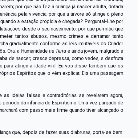
arem; por que não fez a criança já nascer adulta, dotada
eriência pela vivência; por que a árvore só atinge o pleno
quando a estação propícia é chegada? Perguntai-Lhe por
 flutuações desde o seu nascimento; por que permitiu que
eter tantos abusos, mesmo crimes e derramar tanto
cha gradualmente conforme as leis imutáveis do Criador
pôs. Ora, a Humanidade
na Terra
é ainda jovem, malgrado a
caba de nascer; cresce depressa, como vedes, e desfruta
o para atingir a idade viril. Eu vos disse também que os
róprios Espíritos que o vêm explicar. Eis uma passagem
e as ideias falsas e contraditórias se revelarem agora,
 período da infância do Espiritismo. Uma vez purgado de
 marchará com passo mais firme quando tiver alcançado o
iança que, depois de fazer suas diabruras, porta-se bem.