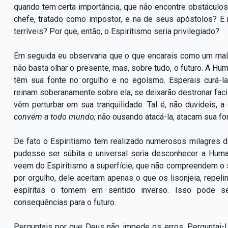
quando tem certa importância, que não encontre obstáculos
chefe, tratado como impostor, e na de seus apóstolos? E
terríveis? Por que, então, o Espiritismo seria privilegiado?
Em seguida eu observaria que o que encarais como um ma
não basta olhar o presente, mas, sobre tudo, o futuro. A Hu
têm sua fonte no orgulho e no egoísmo. Esperais curá-l
reinam soberanamente sobre ela, se deixarão destronar fac
vêm perturbar em sua tranquilidade. Tal é, não duvideis, 
convém a todo mundo;
não ousando atacá-la, atacam sua fo
De fato o Espiritismo tem realizado numerosos milagres 
pudesse ser súbita e universal seria desconhecer a Huma
veem do Espiritismo a superfície, que não compreendem o se
por orgulho, dele aceitam apenas o que os lisonjeia, repeli
espíritas o tomem em sentido inverso. Isso pode se
consequências para o futuro.
Perguntais por que Deus não impede os erros. Perguntai-L