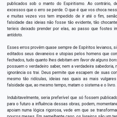
publicados sob o manto do Espiritismo. Ao contrário, d
excessos que o erro se perde. O que é que vos choca nesse
e muitas vezes vos tem impedido de ir até o fim, sen
falsidade das ideias não fosse tão evidente, tão chocan
teríeis deixado prender por elas, ao passo que fostes 
antídoto.
Esses erros provêm quase sempre de Espíritos levianos, 
editados seus devaneios e utopias pelos homens que conse
fechados, tudo quanto lhes debitam
em favor de alguns bon
possuem o verdadeiro saber, nem a verdadeira sabedoria, 
ignorância os trai. Deus permite que escapem de suas co
mesmo tão ridículas, ideias nas quais as mais vulgare
falsidade que, ao mesmo tempo, matam o sistema e o livro.
Indubitavelmente, seria preferível que só fossem publica
para o futuro a influência dessas obras; podem, momenta
apoiam numa lógica rigorosa, vede em que se transforma
poucos meses. Em semelhante caso, os livreiros são um ter