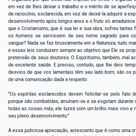
em vez de lhes deixar o trabalho e o mérito de se aperfeiço
de raciocínio, esclarecida, em vez de deixá-la adquirir a exp
desenvolvimento após longos anos e o fruto só amadurece 
que o Cristianismo, que é sua lei e sua obra, sofreu tantas
os homens se servissem de seu nome sagrado para com
sangue? Nada se faz bruscamente em a Natureza; tudo mar
e essas leis conduzem sempre ao objetivo que Ele se pro
pretensão de seus doutores. O Espiritismo, também, mal a
de excelente saúde. E preciso, contudo, que lhe deis temp
desvios de que vos lamentais têm seu lado bom; são os p
de uma comunicação dada a respeito:
"Os espíritas esclarecidos devem felicitar-se pelo fato d
porque são combatidas, arruínam-se e se esgotam durante o
todas as coisas más, ele luzirá com um brilho mais vivo e
seu pleno desenvolvimento."
A essa judiciosa apreciação, acrescento que é como uma cr