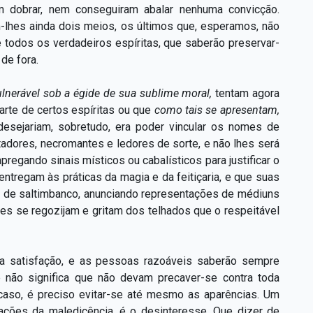
 dobrar, nem conseguiram abalar nenhuma convicção.
-lhes ainda dois meios, os últimos que, esperamos, não
e todos os verdadeiros espíritas, que saberão preservar-
de fora.
ulnerável sob a égide de sua sublime moral,
tentam agora
 parte de certos espíritas ou que
como tais se apresentam,
desejariam, sobretudo, era poder vincular os nomes de
itadores, necromantes e ledores de sorte, e não lhes será
regando sinais místicos ou cabalísticos para justificar o
entregam às práticas da magia e da feitiçaria, e que suas
az de saltimbanco, anunciando representações de médiuns
les se regozijam e gritam dos telhados que o respeitável
ssa satisfação, e as pessoas razoáveis saberão sempre
e não significa que não devam precaver-se contra toda
 caso, é preciso evitar-se até mesmo as aparências. Um
ações da maledicência, é o desinteresse. Que dizer de