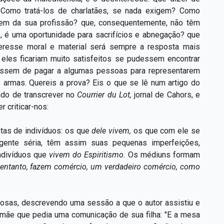
Como tratá-los de charlatães, se nada exigem? Como
vem da sua profissão? que, consequentemente, não têm
io, é uma oportunidade para sacrifícios e abnegação? que
eresse moral e material será sempre a resposta mais
e eles ficariam muito satisfeitos se pudessem encontrar
tivessem de pagar a algumas pessoas para representarem
s armas. Quereis a prova? Eis o que se lê num artigo do
dado de transcrever no
Courrier du Lot,
jornal de Cahors, e
 criticar-nos:
intas de indivíduos: os que
dele vivem,
os que com ele se
gente séria, têm assim suas pequenas imperfeições,
indivíduos que
vivem do Espiritismo.
Os médiuns formam
o entanto, fazem comércio, um verdadeiro comércio, como
uosas, descrevendo uma sessão a que o autor assistiu e
 mãe que pedia uma comunicação de sua filha: "E a mesa