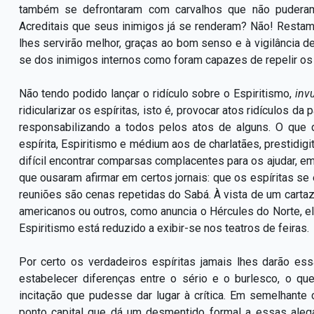
também se defrontaram com carvalhos que não puderam
Acreditais que seus inimigos já se renderam? Não! Restam
lhes servirão melhor, graças ao bom senso e à vigilância d
se dos inimigos internos como foram capazes de repelir os 
Não tendo podido lançar o ridículo sobre o Espiritismo,
inv
ridicularizar os espíritas, isto é, provocar atos ridículos da
responsabilizando a todos pelos atos de alguns. O que 
espírita, Espiritismo e médium aos de charlatães, prestidig
difícil encontrar comparsas complacentes para os ajudar, emp
que ousaram afirmar em certos jornais: que os espíritas se 
reuniões são cenas repetidas do Sabá. À vista de um cart
americanos ou outros, como anuncia o Hércules do Norte, e
Espiritismo está reduzido a exibir-se nos teatros de feiras.
Por certo os verdadeiros espíritas jamais lhes darão e
estabelecer diferenças entre o sério e o burlesco, o qu
incitação que pudesse dar lugar à crítica. Em semelhante
ponto capital que dá um desmentido formal a essas aleg