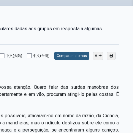
iculares dadas aos grupos em resposta a algumas
中文(大陆)
中文(台灣)
Comparar Idiomas
vossa atenção. Quero falar das surdas manobras dos
bertamente e em vão, procuram atingi-lo pelas costas. É
s possíveis; atacaram-no em nome da razão, da Ciência,
lo a mancheias, mas o ridículo deslizou sobre ele como a
eaça e a perseguição; se encontraram alguns caniços,