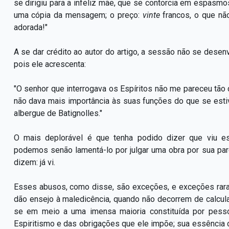
se dirigiu para a infeliz mãe, que se contorcia em espasm
uma cópia da mensagem; o preço:
vinte
francos, o que nã
adorada!"
A se dar crédito ao autor do artigo, a sessão não se desenv
pois ele acrescenta:
"O senhor que interrogava os Espíritos não me pareceu tão 
não dava mais importância às suas funções do que se est
albergue de Batignolles."
O mais deplorável é que tenha podido dizer que viu e
podemos senão lamentá-lo por julgar uma obra por sua paród
dizem: já vi.
Esses abusos, como disse, são exceções, e exceções raras
dão ensejo à maledicência, quando não decorrem de calcul
se em meio a uma imensa maioria constituída por pess
Espiritismo e das obrigações que ele impõe; sua essência c