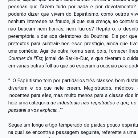
pessoas que fazem tudo por nada e por devotamento? 
poderão dizer que vivem do Espiritismo, como outros vi
nenhum interesse na fraude, já que sua crença, ao contrár
não buscam nem honras, nem lucros? Repito-o: o desint
peremptória a dar aos detratores da Doutrina. Eis por qu
pretextos para subtrair-lhes esse prestígio, ainda que 
uma comédia. Agir de outra forma será, pois, fornecer-lhe
Courrier de l'Est,
jornal de Bar-le-Duc, e que tiveram o cui
em várias outras folhas que só esperam a ocasião para poder
"...O Espiritismo tem por partidários três classes bem dist
divertem e os que nele creem. Magistrados, médicos, 
inocentes para eles, mas muito menos para a classe dos 
hoje uma categoria
de industriais não registrados e que, n
passarei a vos explicar...''''
Segue um longo artigo temperado de piadas pouco espirit
na qual se encontra a passagem seguinte, referente a uma