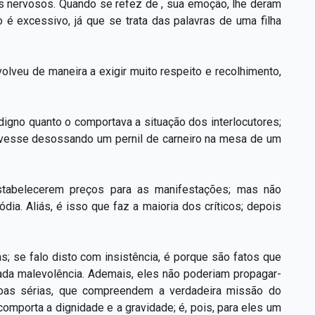
os nervosos. Quando se refez de , sua emoção, lhe deram
o é excessivo, já que se trata das palavras de uma filha
olveu de maneira a exigir muito respeito e recolhimento,
digno quanto o comportava a situação dos interlocutores;
ivesse desossando um pernil de carneiro na mesa de um
stabelecerem preços para as manifestações; mas não
ia. Aliás, é isso que faz a maioria dos críticos; depois
; se falo disto com insistência, é porque são fatos que
ada malevolência. Ademais, eles não poderiam propagar-
oas sérias, que compreendem a verdadeira missão do
omporta a dignidade e a gravidade; é, pois, para eles um