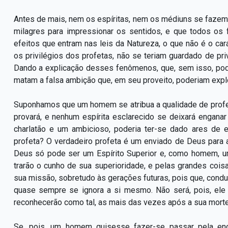
Antes de mais, nem os espíritas, nem os médiuns se fazem
milagres para impressionar os sentidos, e que todos os 
efeitos que entram nas leis da Natureza, o que não é o car
os privilégios dos profetas, não se teriam guardado de pr
Dando a explicação desses fenômenos, que, sem isso, pod
matam a falsa ambição que, em seu proveito, poderiam explo
Suponhamos que um homem se atribua a qualidade de profe
provará, e nenhum espírita esclarecido se deixará enganar
charlatão e um ambicioso, poderia ter-se dado ares de env
profeta? O verdadeiro profeta é um enviado de Deus para 
Deus só pode ser um Espírito Superior e, como homem, 
trarão o cunho de sua superioridade, e pelas grandes cois
sua missão, sobretudo às gerações futuras, pois que, cond
quase sempre se ignora a si mesmo. Não será, pois, ele
reconhecerão como tal, as mais das vezes após a sua morte
Se, pois, um homem quisesse fazer-se passar pela enca