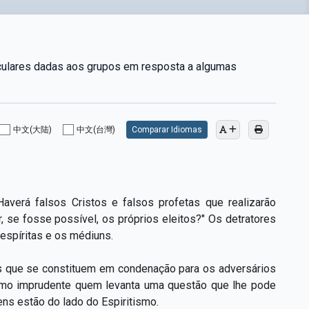
iculares dadas aos grupos em resposta a algumas
中文(大陆)
中文(台灣)
Comparar Idiomas
verá falsos Cristos e falsos profetas que realizarão
, se fosse possível, os próprios eleitos?" Os detratores
spíritas e os médiuns.
 que se constituem em condenação para os adversários
ínimo imprudente quem levanta uma questão que lhe pode
ens estão do lado do Espiritismo.