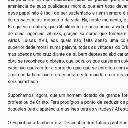
eminência de suas qualidades morais, que
em nada
dever
esse papel não é fácil de ser sustentado e nem sempre é
duros sacrifícios, mesmo o da vida. Há, neste momento, e
Ezequiéis e outros, que dificilmente se adaptariam à vid
de suas ingênuas vítimas, graças ao nome que tomaram
vários Luíses XVII, aos quais não falta senão uma coi
superioridade moral; numa palavra, todas as virtudes do Cr
mas apenas uma cruz diante de si, bem depressa abdicaria
obra se reconhece o obreiro; que, pois, os que quiserem c
caso não queiram ter a sorte do gaio que se enfeitou com 
Uma queda humilhante os espera neste mundo e um dissabor
será humilhado.
Suponhamos, agora, que um homem dotado de grande força 
profeta ou de Cristo. Fará prodígios a ponto de seduzir os 
daqueles terá a aparência, mas lhes terá as virtudes? Aí est
O Espiritismo também diz: Desconfiai dos falsos profetas