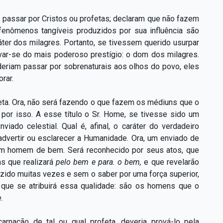
 passar por Cristos ou profetas; declaram que não fazem
fenômenos tangíveis produzidos por sua influência são
áter dos milagres. Portanto, se tivessem querido usurpar
ivar-se do mais poderoso prestígio: o dom dos milagres.
eriam passar por sobrenaturais aos olhos do povo, eles
rar.
ta. Ora, não será fazendo o que fazem os médiuns que o
 por isso. A esse título o Sr. Home, se tivesse sido um
iado celestial. Qual é, afinal, o caráter do verdadeiro
advertir ou esclarecer a Humanidade. Ora, um enviado de
um homem de bem. Será reconhecido por seus atos, que
as que realizará
pelo bem e para. o bem,
e que revelarão
uzido muitas vezes e sem o saber por uma força superior,
 que se atribuirá essa qualidade: são os homens que o
.
rnação de tal ou qual profeta, deveria prová-lo pela