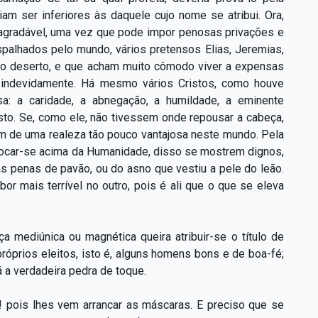
iam ser inferiores às daquele cujo nome se atribui. Ora,
 agradável, uma vez que pode impor penosas privações e
spalhados pelo mundo, vários pretensos Elias, Jeremias,
a do deserto, e que acham muito cômodo viver a expensas
 indevidamente. Há mesmo vários Cristos, como houve
sa: a caridade, a abnegação, a humildade, a eminente
isto. Se, como ele, não tivessem onde repousar a cabeça,
m de uma realeza tão pouco vantajosa neste mundo. Pela
olocar-se acima da Humanidade, disso se mostrem dignos,
as penas de pavão, ou do asno que vestiu a pele do leão.
 mais terrível no outro, pois é ali que o que se eleva
mediúnica ou magnética queira atribuir-se o título de
próprios eleitos, isto é, alguns homens bons e de boa-fé;
á a verdadeira pedra de toque.
! pois lhes vem arrancar as máscaras. E preciso que se