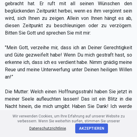
gebracht hat. Er ruft mit all seinen Wünschen den
beglückenden Zeitpunkt herbei, wenn es ihm vergönnt sein
wird, sich Ihnen zu zeigen. Allein von Ihnen hängt es ab,
diesen Zeitpunkt zu beschleunigen oder zu verzögern.
Bitten Sie Gott und sprechen Sie mit mir:
"Mein Gott, verzeihe mir, dass ich an Deiner Gerechtigkeit
und Güte gezweifelt habe! Wenn Du mich gestraft hast, so
erkenne ich, dass ich es verdient habe. Nimm gnädig meine
Reue und meine Unterwerfung unter Deinen heiligen Willen
an!”
Die Mutter: Welch einen Hoffnungsstrahl haben Sie jetzt in
meiner Seele aufleuchten lassen! Das ist ein Blitz in die
Nacht hinein, die mich umgibt. Haben Sie Dank! Ich werde
beten. Gott befohlen! C ...
Wir verwenden Cookies, um Ihre Erfahrung auf unserer Website zu
verbessern. Wenn Sie weiterhin surfen, stimmen Sie unserer
Bemerkung:
Bei diesem Geistwesen hat der Tod, sogar
Datenschutzrichtlinie
.
AKZEPTIEREN
der Selbstmord, keineswegs die Täuschung bewirkt, sich