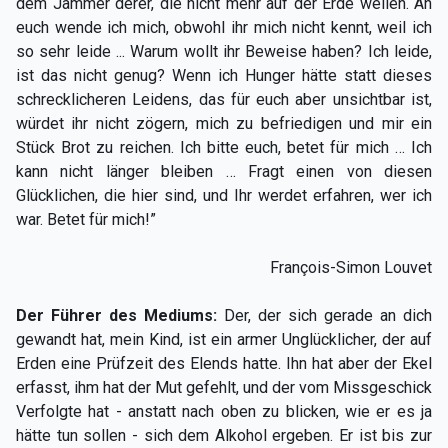
dem Jammer derer, die nicht mehr auf der Erde weilen. An
euch wende ich mich, obwohl ihr mich nicht kennt, weil ich
so sehr leide ... Warum wollt ihr Beweise haben? Ich leide,
ist das nicht genug? Wenn ich Hunger hätte statt dieses
schrecklicheren Leidens, das für euch aber unsichtbar ist,
würdet ihr nicht zögern, mich zu befriedigen und mir ein
Stück Brot zu reichen. Ich bitte euch, betet für mich … Ich
kann nicht länger bleiben … Fragt einen von diesen
Glücklichen, die hier sind, und Ihr werdet erfahren, wer ich
war. Betet für mich!”
François-Simon Louvet
Der Führer des Mediums:
Der, der sich gerade an dich
gewandt hat, mein Kind, ist ein armer Unglücklicher, der auf
Erden eine Prüfzeit des Elends hatte. Ihn hat aber der Ekel
erfasst, ihm hat der Mut gefehlt, und der vom Missgeschick
Verfolgte hat - anstatt nach oben zu blicken, wie er es ja
hätte tun sollen - sich dem Alkohol ergeben. Er ist bis zur