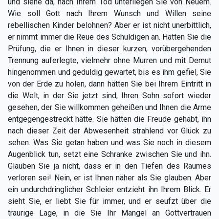
und siehe da, nach Ihrem Tod unterliegen Sie von Neuem.
Wie soll Gott nach Ihrem Wunsch und Willen seine
rebellischen Kinder belohnen? Aber er ist nicht unerbittlich,
er nimmt immer die Reue des Schuldigen an. Hätten Sie die
Prüfung, die er Ihnen in dieser kurzen, vorübergehenden
Trennung auferlegte, vielmehr ohne Murren und mit Demut
hingenommen und geduldig gewartet, bis es ihm gefiel, Sie
von der Erde zu holen, dann hätten Sie bei Ihrem Eintritt in
die Welt, in der Sie jetzt sind, Ihren Sohn sofort wieder
gesehen, der Sie willkommen geheißen und Ihnen die Arme
entgegengestreckt hätte. Sie hätten die Freude gehabt, ihn
nach dieser Zeit der Abwesenheit strahlend vor Glück zu
sehen. Was Sie getan haben und was Sie noch in diesem
Augenblick tun, setzt eine Schranke zwischen Sie und ihn.
Glauben Sie ja nicht, dass er in den Tiefen des Raumes
verloren sei! Nein, er ist Ihnen näher als Sie glauben. Aber
ein undurchdringlicher Schleier entzieht ihn Ihrem Blick. Er
sieht Sie, er liebt Sie für immer, und er seufzt über die
traurige Lage, in die Sie Ihr Mangel an Gottvertrauen