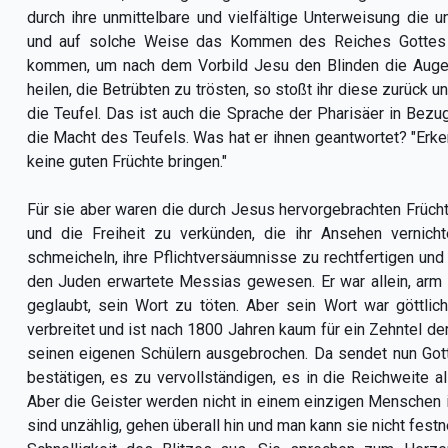
durch ihre unmittelbare und vielfältige Unterweisung die
und auf solche Weise das Kommen des Reiches Gottes
kommen, um nach dem Vorbild Jesu den Blinden die Augen
heilen, die Betrübten zu trösten, so stoßt ihr diese zurück u
die Teufel. Das ist auch die Sprache der Pharisäer in Bezu
die Macht des Teufels. Was hat er ihnen geantwortet? "Erk
keine guten Früchte bringen."
Für sie aber waren die durch Jesus hervorgebrachten Früch
und die Freiheit zu verkünden, die ihr Ansehen verni
schmeicheln, ihre Pflichtversäumnisse zu rechtfertigen und 
den Juden erwartete Messias gewesen. Er war allein, arm
geglaubt, sein Wort zu töten. Aber sein Wort war göttlic
verbreitet und ist nach 1800 Jahren kaum für ein Zehntel de
seinen eigenen Schülern ausgebrochen. Da sendet nun Gott
bestätigen, es zu vervollständigen, es in die Reichweite a
Aber die Geister werden nicht in einem einzigen Menschen
sind unzählig, gehen überall hin und man kann sie nicht fest