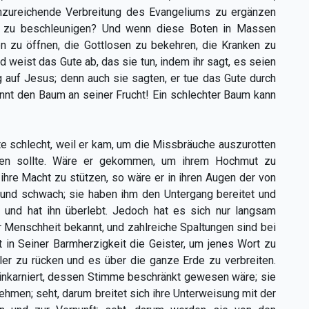
 unzureichende Verbreitung des Evangeliums zu ergänzen
 zu beschleunigen? Und wenn diese Boten in Massen
 zu öffnen, die Gottlosen zu bekehren, die Kranken zu
nd weist das Gute ab, das sie tun, indem ihr sagt, es seien
g auf Jesus; denn auch sie sagten, er tue das Gute durch
ennt den Baum an seiner Frucht! Ein schlechter Baum kann
te schlecht, weil er kam, um die Missbräuche auszurotten
chten sollte. Wäre er gekommen, um ihrem Hochmut zu
ihre Macht zu stützen, so wäre er in ihren Augen der von
 und schwach; sie haben ihm den Untergang bereitet und
h und hat ihn überlebt. Jedoch hat es sich nur langsam
r Menschheit bekannt, und zahlreiche Spaltungen sind bei
 in Seiner Barmherzigkeit die Geister, um jenes Wort zu
ller zu rücken und es über die ganze Erde zu verbreiten.
 inkarniert, dessen Stimme beschränkt gewesen wäre; sie
nehmen; seht, darum breitet sich ihre Unterweisung mit der