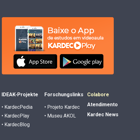
IDEAK-Projekte
Forschungslinks
Colabore
Atendimento
• KardecPedia
• Projeto Kardec
Kardec News
• KardecPlay
• Museu AKOL
• KardecBlog