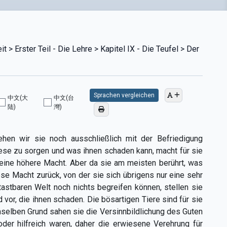
 > Erster Teil - Die Lehre > Kapitel IX - Die Teufel > Der
Sprachen vergleichen
中文(大
中文(台
陆)
灣)
en wir sie noch ausschließlich mit der Befriedigung
iese zu sorgen und was ihnen schaden kann, macht für sie
 eine höhere Macht. Aber da sie am meisten berührt, was
iese Macht zurück, von der sie sich übrigens nur eine sehr
tastbaren Welt noch nichts begreifen können, stellen sie
or, die ihnen schaden. Die bösartigen Tiere sind für sie
mselben Grund sahen sie die Versinnbildlichung des Guten
 oder hilfreich waren, daher die erwiesene Verehrung für