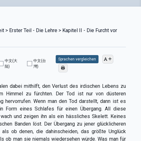
> Erster Teil - Die Lehre > Kapitel II - Die Furcht vor
Sprachen vergleichen
中文(大
中文(台
陆)
灣)
alen dabei mithilft, den Verlust des irdischen Lebens zu
 Himmel zu fürchten. Der Tod ist nur von düsteren
ng hervorrufen. Wenn man den Tod darstellt, dann ist es
n Form eines Schlafes für einen Übergang. All diese
 wach und zeigen ihn als ein hässliches Skelett. Keines
dischen Banden löst. Der Übergang zu jener glücklicheren
, als ob denen, die dahinscheiden, das größte Unglück
als ob man sie niemals wiedersehen würde. Was man für